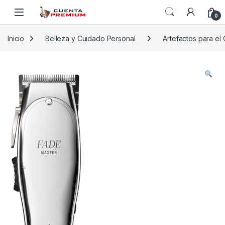
Skip to navigation
Skip to content
0
Inicio
Belleza y Cuidado Personal
Artefactos para el