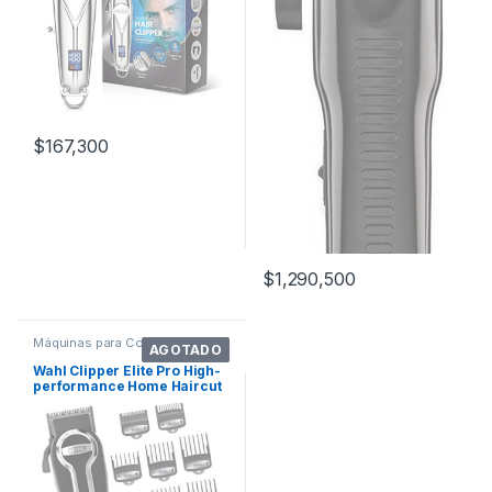
$
167,300
$
1,290,500
Máquinas para Cortar Cabello
AGOTADO
Wahl Clipper Elite Pro High-
performance Home Haircut
& Groom