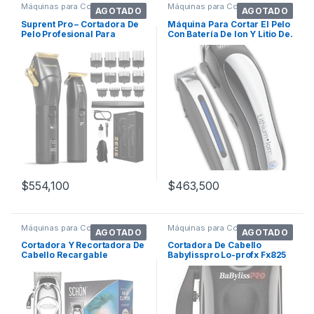
Máquinas para Cortar Cabello
Máquinas para Cortar Cabello
AGOTADO
AGOTADO
Suprent Pro – Cortadora De
Máquina Para Cortar El Pelo
Pelo Profesional Para
Con Batería De Ion Y Litio De.
Hombres, R. Color Negro
Color Negro/plata
$
554,100
$
463,500
Máquinas para Cortar Cabello
Máquinas para Cortar Cabello
AGOTADO
AGOTADO
Cortadora Y Recortadora De
Cortadora De Cabello
Cabello Recargable
Babylisspro Lo-profx Fx825
Inalámbrica Sc