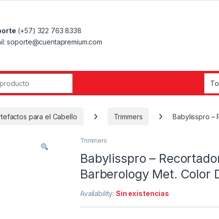
orte
(+57) 322 763 8338
il: soporte@cuentapremium.com
r:
rtefactos para el Cabello
Trimmers
Babylisspro –
Trimmers
Babylisspro – Recortado
Barberology Met. Color
Availability:
Sin existencias