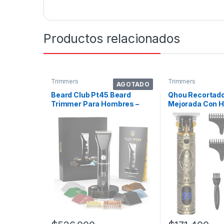
Productos relacionados
Trimmers
Trimmers
AGOTADO
Beard Club Pt45 Beard
Qhou Recortado
Trimmer Para Hombres –
Mejorada Con H
Electric Cordle Color
Hombre. Color 
Multicolor The Beard Club