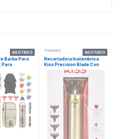
Trimmers
AGOTADO
AGOTADO
De Barba Para
Recortadora Inalámbrica
z Para
Kiss Precision Blade Con
ego D
Acero Inoxi