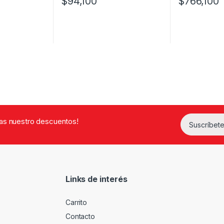
$
94,100
$
766,100
rdas nuestro descuentos!
Suscríbete
Links de interés
Carrito
Contacto