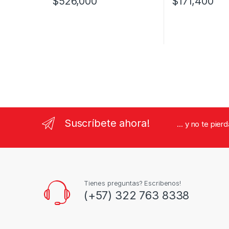
$
526,000
$
171,400
Suscríbete ahora!
... y no te pie
Tienes preguntas? Escribenos!
(+57) 322 763 8338