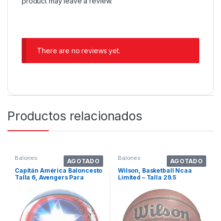
product may leave a review.
There are no reviews yet.
Productos relacionados
Balones
Balones
AGOTADO
AGOTADO
Capitán América Baloncesto
Wilson, Basketball Ncaa
Talla 6, Avengers Para
Limited – Talla 29.5
Interio. Color Captain
Pulgadas,ofici. Color
America
Marrón