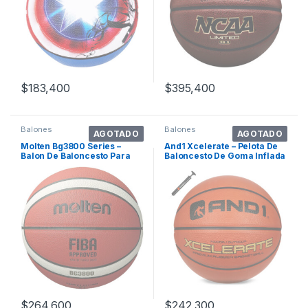
$
183,400
$
395,400
Balones
Balones
AGOTADO
AGOTADO
Molten Bg3800 Series –
And1 Xcelerate – Pelota De
Balon De Baloncesto Para
Baloncesto De Goma Inflada
Interior Y
O De. Color Naranja Clásico
$
264,600
$
242,300