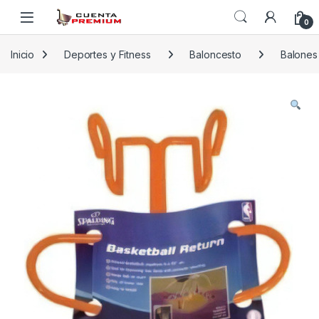
Skip to navigation
Skip to content
0
Inicio
Deportes y Fitness
Baloncesto
Balones