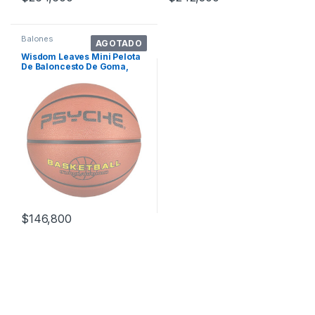
Balones
AGOTADO
Wisdom Leaves Mini Pelota
De Baloncesto De Goma,
Pelota De . Color Marrón
Talla 3
$
146,800