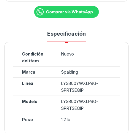
Comprar vía WhatsApp
Especificación
Condición
Nuevo
del ítem
Marca
Spalding
Línea
LYSB00YWXLP9G-
SPRTSEQIP
Modelo
LYSB00YWXLP9G-
SPRTSEQIP
Peso
1.2 lb