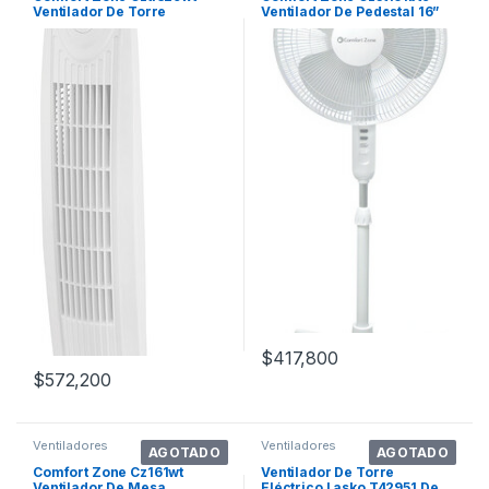
Ventilador De Torre
Ventilador De Pedestal 16”
Oscilante De 3 V
Cantidad De Aspas 3 Color
De La Estructura Plastico
Diámetro 73 Cm Material De
Las Aspas Plástico
$
417,800
$
572,200
Ventiladores
Ventiladores
AGOTADO
AGOTADO
Comfort Zone Cz161wt
Ventilador De Torre
Ventilador De Mesa
Eléctrico Lasko T42951 De