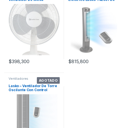
Oscilante De 3 Velo
42 Pulgadas
$
398,300
$
815,800
Ventiladores
AGOTADO
Lasko – Ventilador De Torre
Oscilante Con Control
Remoto