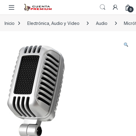
Skip to navigation
Skip to content
0
Inicio
Electrónica, Audio y Video
Audio
Micró