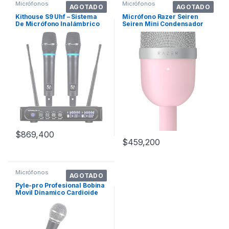
Micrófonos
Micrófonos
AGOTADO
AGOTADO
Kithouse S9 Uhf – Sistema
Micrófono Razer Seiren
De Micrófono Inalámbrico
Seiren Mini Condensador
Recarg. Color Negro
Supercardioide Color Rosa
Cuarzo
$
869,400
$
459,200
Micrófonos
AGOTADO
Pyle-pro Profesional Bobina
Movil Dinamico Cardioide
Unidire Color Negro