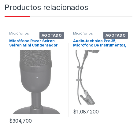
Productos relacionados
Micrófonos
Micrófonos
AGOTADO
AGOTADO
Micrófono Razer Seiren
Audio-technica Pro 35,
Seiren Mini Condensador
Micrófono De Instrumentos,
Supercardioide Color Negro
Con Agar. Color Black
Clásico
$
1,087,200
$
304,700