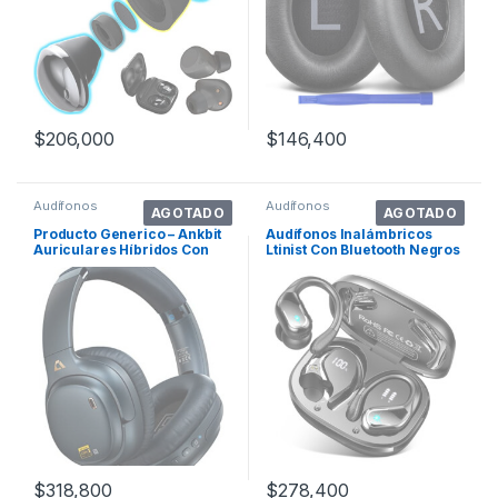
$
206,000
$
146,400
Audífonos
Audífonos
AGOTADO
AGOTADO
Producto Generico – Ankbit
Audífonos Inalámbricos
Auriculares Híbridos Con
Ltinist Con Bluetooth Negros
Cancel. Color Azul
$
318,800
$
278,400