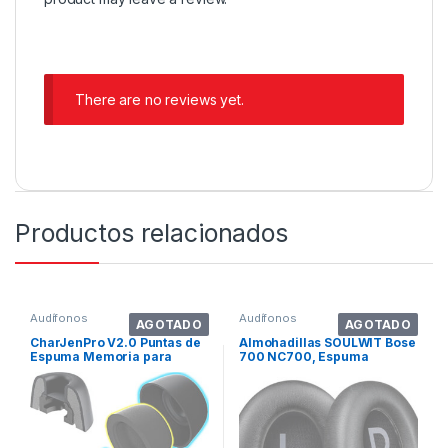
There are no reviews yet.
Productos relacionados
Audífonos
Audífonos
AGOTADO
AGOTADO
CharJenPro V2.0 Puntas de
Almohadillas SOULWIT Bose
Espuma Memoria para
700 NC700, Espuma
Galaxy Buds2
Antirruido – Ne