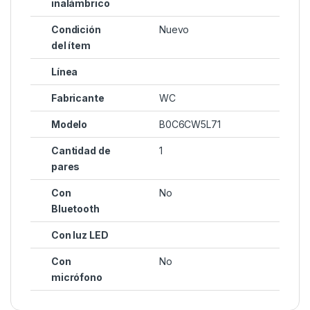
inalámbrico
Condición
Nuevo
del ítem
Línea
Fabricante
WC
Modelo
B0C6CW5L71
Cantidad de
1
pares
Con
No
Bluetooth
Con luz LED
Con
No
micrófono