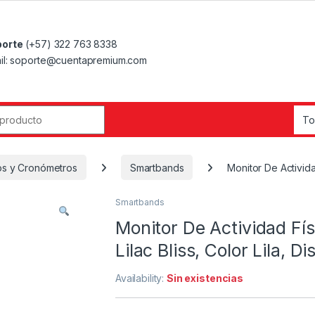
orte
(+57) 322 763 8338
il: soporte@cuentapremium.com
r:
os y Cronómetros
Smartbands
Monitor De Actividad
Smartbands
Monitor De Actividad Fís
Lilac Bliss, Color Lila, D
Availability:
Sin existencias