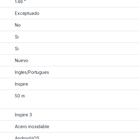
1.46 "
Exceptuado
No
Si
Si
Nuevo
Ingles/Portugues
Inspire
50 m
Inspire 3
Acero inoxidable
Android/iOS