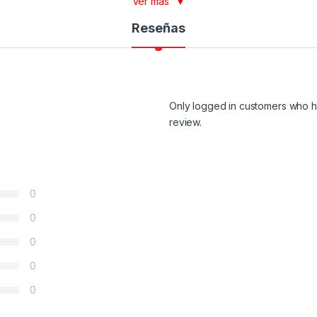
Ver más
▼
Reseñas
Only logged in customers who h
review.
0
0
0
0
0