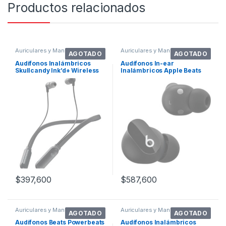
Productos relacionados
Auriculares y Manos Libres
Auriculares y Manos Libres
AGOTADO
AGOTADO
Audífonos Inalámbricos
Audífonos In-ear
Skullcandy Ink’d+ Wireless
Inalámbricos Apple Beats
Black
Studio Buds Negro
$
397,600
$
587,600
Auriculares y Manos Libres
Auriculares y Manos Libres
AGOTADO
AGOTADO
Audífonos Beats Powerbeats
Audífonos Inalámbricos