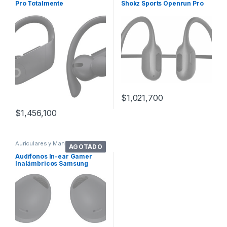
Pro Totalmente
Shokz Sports Openrun Pro
Inalámbricos – Negro
S810 Black
$
1,021,700
$
1,456,100
Auriculares y Manos Libres
AGOTADO
Audífonos In-ear Gamer
Inalámbricos Samsung
Galaxy Buds2 Pro Sm-r510
Graphite