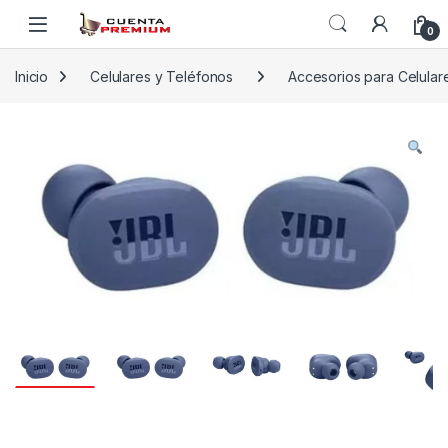
Skip to navigation
Skip to content
0
Inicio
Celulares y Teléfonos
Accesorios para Celular