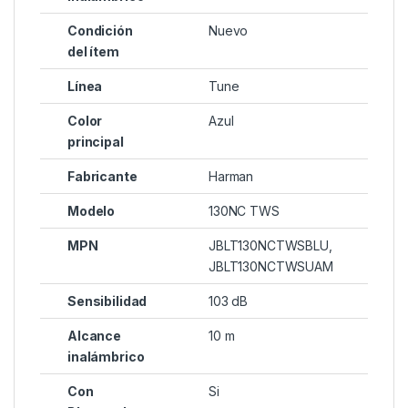
Condición
Nuevo
del ítem
Línea
Tune
Color
Azul
principal
Fabricante
Harman
Modelo
130NC TWS
MPN
JBLT130NCTWSBLU,
JBLT130NCTWSUAM
Sensibilidad
103 dB
Alcance
10 m
inalámbrico
Con
Si