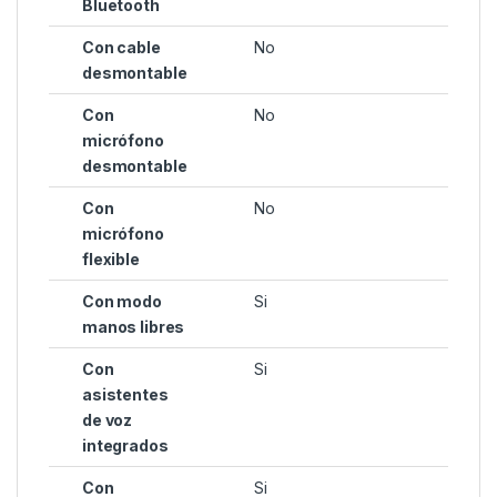
Bluetooth
Con cable
No
desmontable
Con
No
micrófono
desmontable
Con
No
micrófono
flexible
Con modo
Si
manos libres
Con
Si
asistentes
de voz
integrados
Con
Si