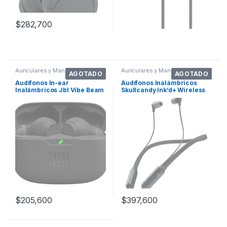
$
282,700
Auriculares y Manos Libres
Auriculares y Manos Libres
AGOTADO
AGOTADO
Audífonos In-ear
Audífonos Inalámbricos
Inalámbricos Jbl Vibe Beam
Skullcandy Ink’d+ Wireless
Negro Con Luz Led
Black
$
205,600
$
397,600