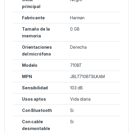
principal
Fabricante
Harman
Tamaño de la
0 GB
memoria
Orientaciones
Derecha
del micrófono
Modelo
710BT
MPN
JBLT710BTBLKAM
Sensibilidad
103 dB
Usos aptos
Vida diaria
Con Bluetooth
Si
Con cable
Si
desmontable