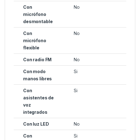
Con
No
micrófono
desmontable
Con
No
micrófono
flexible
Con radio FM
No
Con modo
Si
manos libres
Con
Si
asistentes de
voz
integrados
Con luz LED
No
Con
Si