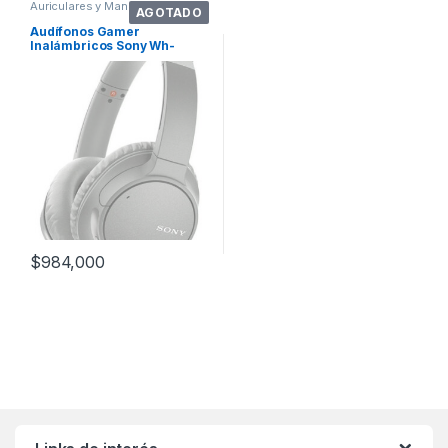
Auriculares y Manos Libres
AGOTADO
Audífonos Gamer
Inalámbricos Sony Wh-
ch700n Gris
$
984,000