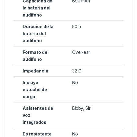
Capacidad de
690 mAh
la batería del
audífono
Duración de la
50 h
batería del
audífono
Formato del
Over-ear
audífono
Impedancia
32 O
Incluye
No
estuche de
carga
Asistentes de
Bixby, Siri
voz
integrados
Es resistente
No