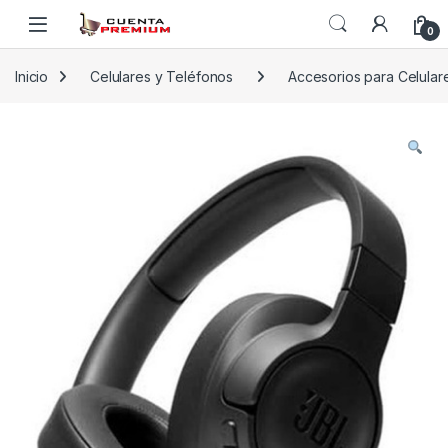
Skip to navigation
Skip to content
0
Inicio
Celulares y Teléfonos
Accesorios para Celular