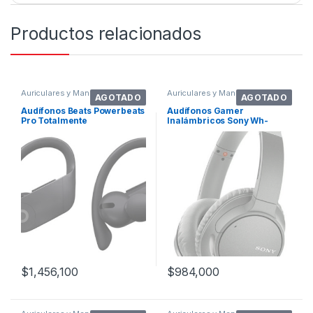
Productos relacionados
Auriculares y Manos Libres
Auriculares y Manos Libres
AGOTADO
AGOTADO
Audífonos Beats Powerbeats
Audífonos Gamer
Pro Totalmente
Inalámbricos Sony Wh-
Inalámbricos – Negro
ch700n Gris
$
1,456,100
$
984,000