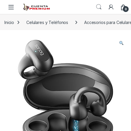
Skip to navigation
Skip to content
0
Inicio
Celulares y Teléfonos
Accesorios para Celular