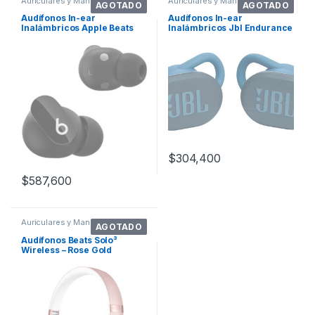
Auriculares y Manos Libres
Auriculares y Manos Libres
AGOTADO
AGOTADO
Audífonos In-ear
Audífonos In-ear
Inalámbricos Apple Beats
Inalámbricos Jbl Endurance
Studio Buds Negro
Race Jblendurace Azul
$
304,400
$
587,600
Auriculares y Manos Libres
AGOTADO
Audífonos Beats Solo³
Wireless – Rose Gold