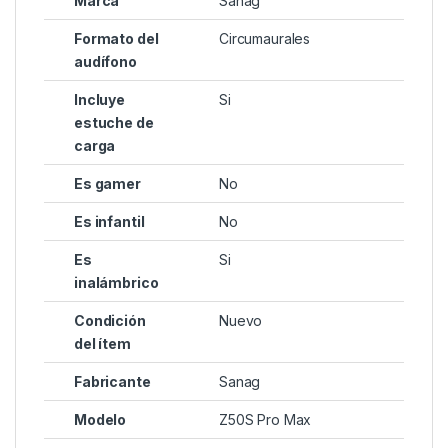
Marca
Sanag
Formato del
Circumaurales
audífono
Incluye
Si
estuche de
carga
Es gamer
No
Es infantil
No
Es
Si
inalámbrico
Condición
Nuevo
del ítem
Fabricante
Sanag
Modelo
Z50S Pro Max