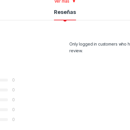
Ver más
▼
Reseñas
Only logged in customers who h
review.
0
0
0
0
0