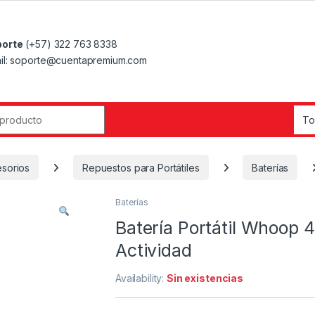
orte
(+57) 322 763 8338
il: soporte@cuentapremium.com
r:
esorios
Repuestos para Portátiles
Baterías
Baterías
Batería Portátil Whoop 
Actividad
Availability:
Sin existencias