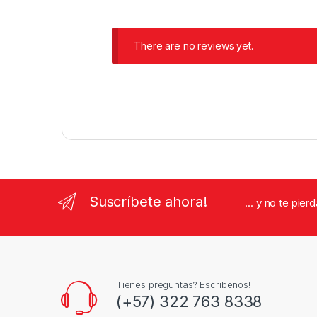
There are no reviews yet.
Suscríbete ahora!
... y no te pie
Tienes preguntas? Escribenos!
(+57) 322 763 8338