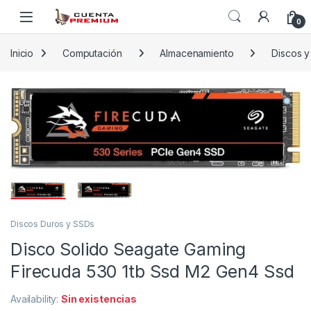
Skip to navigation
Skip to content
0
Inicio
Computación
Almacenamiento
Discos y
Discos Duros y SSDs
Disco Solido Seagate Gaming
Firecuda 530 1tb Ssd M2 Gen4 Ssd
Availability:
Sin existencias