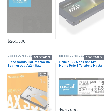
$
269,500
Discos Duros y SSDs
Discos Duros y SSDs
AGOTADO
AGOTADO
Disco Sólido Ssd Interno 1tb
Crucial P2 Nand Ssd M2
Teamgroup Ax2 – Sata Iii
Nvme Pcie 1 Terabyte Hasta
Laptop
2300 Mb/s
$
947,800