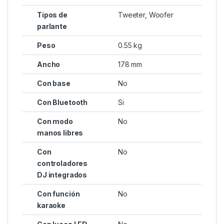
Tipos de
Tweeter, Woofer
parlante
Peso
0.55 kg
Ancho
178 mm
Con base
No
Con Bluetooth
Si
Con modo
No
manos libres
Con
No
controladores
DJ integrados
Con función
No
karaoke