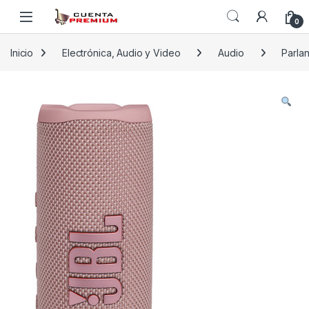
Skip to navigation
Skip to content
0
Inicio
Electrónica, Audio y Video
Audio
Parla