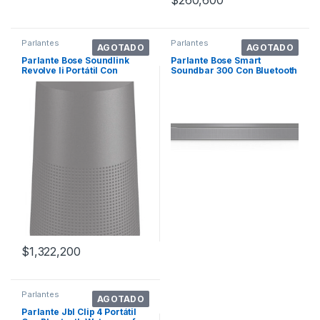
$
260,600
Parlantes
Parlantes
AGOTADO
AGOTADO
Parlante Bose Soundlink
Parlante Bose Smart
Revolve Ii Portátil Con
Soundbar 300 Con Bluetooth
Bluetooth Waterproof Triple
Y Wifi Negra 100v/240v
Black
$
1,322,200
Parlantes
AGOTADO
Parlante Jbl Clip 4 Portátil