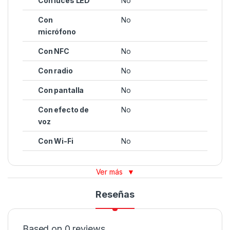
Con luces LED
No
Con
No
micrófono
Con NFC
No
Con radio
No
Con pantalla
No
Con efecto de
No
voz
Con Wi-Fi
No
Ver más
▼
Reseñas
Based on 0 reviews