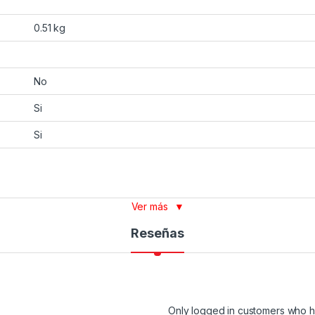
0.51 kg
No
Si
Si
Ver más
▼
Reseñas
Only logged in customers who h