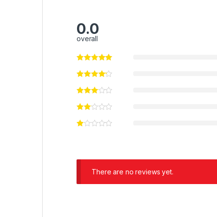
0.0
overall
There are no reviews yet.