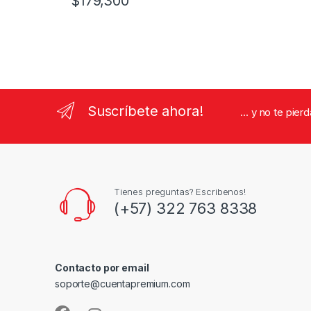
$
179,300
Suscríbete ahora!
... y no te pie
Tienes preguntas? Escribenos!
(+57) 322 763 8338
Contacto por email
soporte@cuentapremium.com