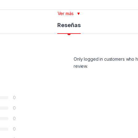
Ver más
▼
Reseñas
Only logged in customers who h
review.
0
0
0
0