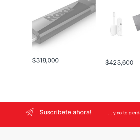
$
318,000
$
423,600
Suscríbete ahora!
... y no te pie