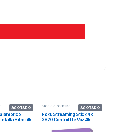
g
Media Streaming
AGOTADO
AGOTADO
nalámbrico
Roku Streaming Stick 4k
antalla Hdmi 4k
3820 Control De Voz 4k
Negro Con 1gb De Memoria
Ram