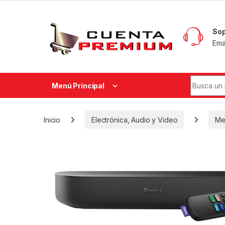
Skip to navigation
Skip to content
Sop
Ema
Search fo
Menú Principal
Inicio
Electrónica, Audio y Video
Me