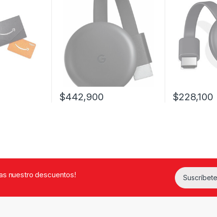
$
442,900
$
228,100
rdas nuestro descuentos!
Suscríbete