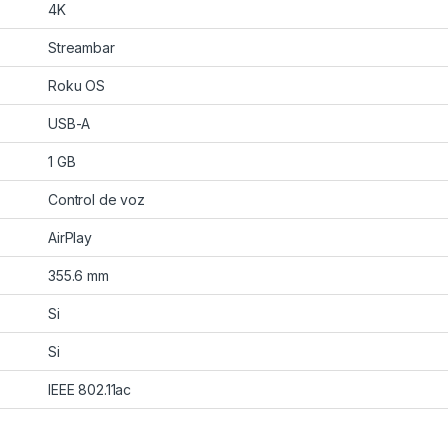
4K
Streambar
Roku OS
USB-A
1 GB
Control de voz
AirPlay
355.6 mm
Si
Si
IEEE 802.11ac