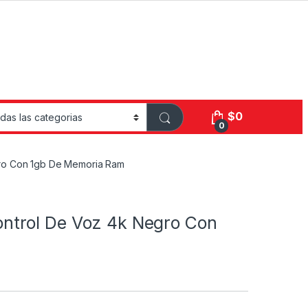
$
0
0
ro Con 1gb De Memoria Ram
ntrol De Voz 4k Negro Con