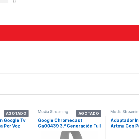
0
Media Streaming
Media Streamin
AGOTADO
AGOTADO
n Google Tv
Google Chromecast
Adaptador I
a Por Voz
Ga00439 3.ª Generación Full
Artmu Con P
Hd Carbón
1080p Wifi