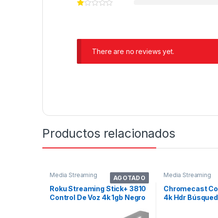
There are no reviews yet.
Productos relacionados
Media Streaming
Media Streaming
AGOTADO
Roku Streaming Stick+ 3810
Chromecast Co
Control De Voz 4k 1gb Negro
4k Hdr Búsqued
Con 1gb De Memoria Ram