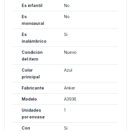
Es infantil
No
Es
No
monoaural
Es
Si
inalámbrico
Condición
Nuevo
del ítem
Color
Azul
principal
Fabricante
Anker
Modelo
A3936
Unidades
1
por envase
Con
Si