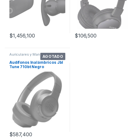
$
1,456,100
$
106,500
Auriculares y Manos Libres
AGOTADO
Audífonos Inalámbricos Jbl
Tune 710bt Negro
$
587,400