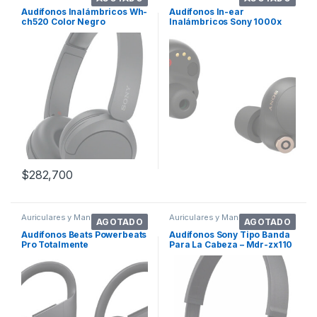
Audífonos Inalámbricos Wh-
Audífonos In-ear
ch520 Color Negro
Inalámbricos Sony 1000x
Series Wf-1000xm4 Yy2948
Negro
$
282,700
Auriculares y Manos Libres
Auriculares y Manos Libres
AGOTADO
AGOTADO
Audífonos Beats Powerbeats
Audífonos Sony Tipo Banda
Pro Totalmente
Para La Cabeza – Mdr-zx110
Inalámbricos – Negro
Color Negro