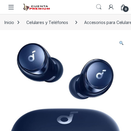
Skip to navigation
Skip to content
0
Inicio
Celulares y Teléfonos
Accesorios para Celular