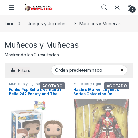
Skip to navigation
Skip to content
0
Inicio
Juegos y Juguetes
Muñecos y Muñecas
Muñecos y Muñecas
Mostrando los 2 resultados
Filters
Muñecos y Figuras de Acción
Muñecos y Figuras de Acción
AGOTADO
AGOTADO
Funko Pop Bella Live Action
Hasbro Marvel Legends
Belle 242 Beauty And The
Series Coleccion De
Beast
Deadpool De 6 Pul