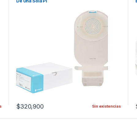
De Una Sola Pi
$
320,900
s
Sin existencias