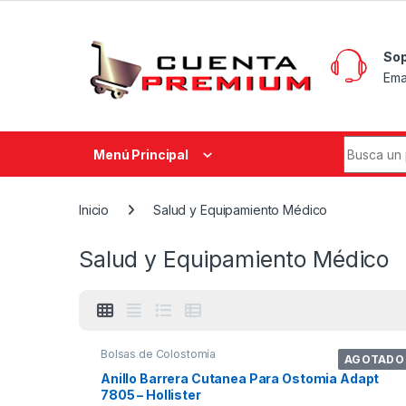
Skip to navigation
Skip to content
Sop
Ema
Search fo
Menú Principal
Inicio
Salud y Equipamiento Médico
Salud y Equipamiento Médico
Bolsas de Colostomía
AGOTADO
Anillo Barrera Cutanea Para Ostomia Adapt
7805 – Hollister