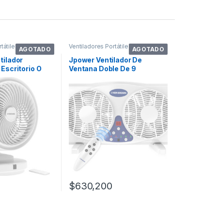
tátiles
Ventiladores Portátiles
AGOTADO
AGOTADO
tilador
Jpower Ventilador De
 Escritorio O
Ventana Doble De 9
uLG
Pulgadas Con Control
$
630,200