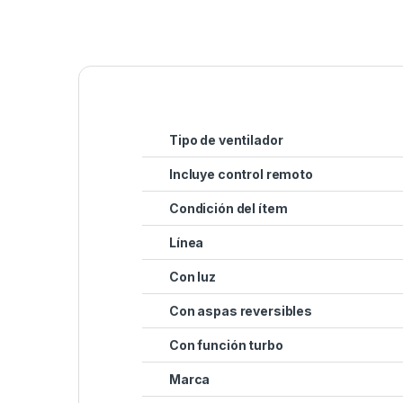
Tipo de ventilador
Incluye control remoto
Condición del ítem
Línea
Con luz
Con aspas reversibles
Con función turbo
Marca