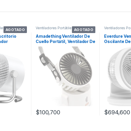
iles
Ventiladores Portátiles
Ventiladores Por
AGOTADO
AGOTADO
critorio
Amadething Ventilador De
Everdure Ven
ador
Cuello Portátil, Ventilador De
Oscilante De
o
Es
Mesa De 9 P
$
100,700
$
694,600