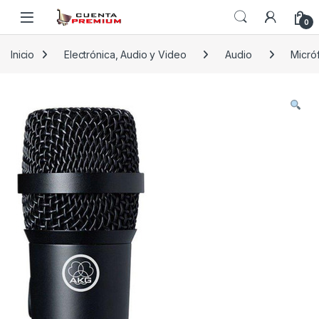
Skip to navigation
Skip to content
0
Inicio
Electrónica, Audio y Video
Audio
Micró