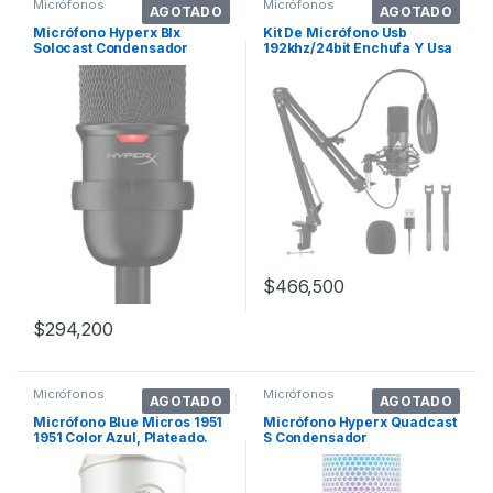
Micrófonos
Micrófonos
AGOTADO
AGOTADO
Micrófono Hyperx Blx
Kit De Micrófono Usb
Solocast Condensador
192khz/24bit Enchufa Y Usa
Cardioide Color Negro
Maono Au-a. Color
Micrófono Usb A04
$
466,500
$
294,200
Micrófonos
Micrófonos
AGOTADO
AGOTADO
Micrófono Blue Micros 1951
Micrófono Hyperx Quadcast
1951 Color Azul, Plateado.
S Condensador
Omnidireccional Color
White