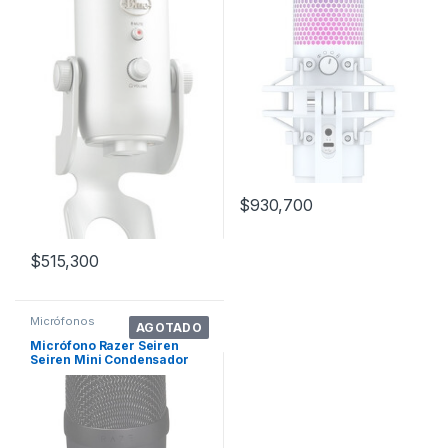
$
930,700
$
515,300
Micrófonos
AGOTADO
Micrófono Razer Seiren
Seiren Mini Condensador
Supercardioide Color Negro
Clásico