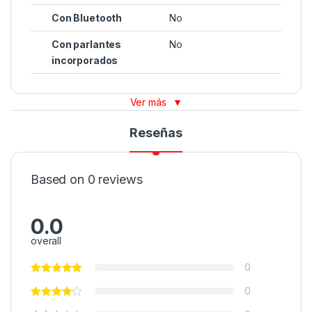
Con Bluetooth
No
Con parlantes
No
incorporados
Ver más
▼
Reseñas
Based on 0 reviews
0.0
overall
0
0