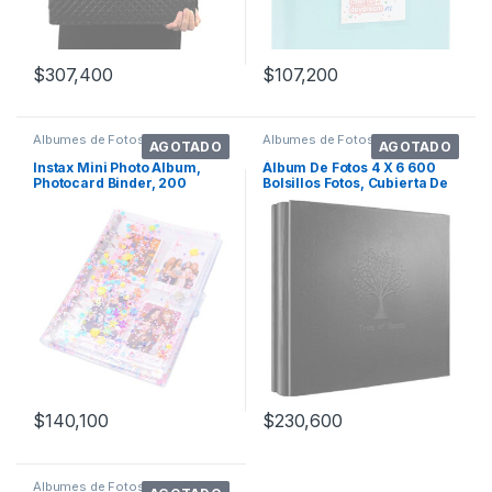
$
307,400
$
107,200
Álbumes de Fotos
Álbumes de Fotos
AGOTADO
AGOTADO
Instax Mini Photo Album,
Álbum De Fotos 4 X 6 600
Photocard Binder, 200
Bolsillos Fotos, Cubierta De
Pockets Photo
Cuero
$
140,100
$
230,600
Álbumes de Fotos