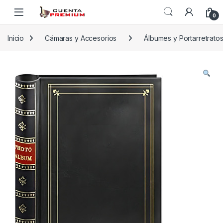
Skip to navigation
Skip to content
0
Inicio
Cámaras y Accesorios
Álbumes y Portarretrato