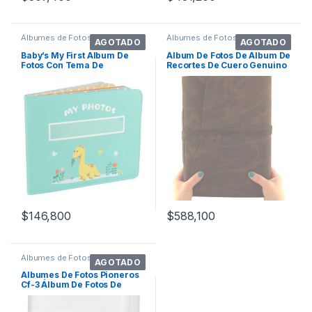
Álbumes de Fotos
Álbumes de Fotos
AGOTADO
AGOTADO
Baby’s My First Album De
Álbum De Fotos De Álbum De
Fotos Con Tema De
Recortes De Cuero Genuino
Dinosaurio, Album
Grande
$
146,800
$
588,100
Álbumes de Fotos
AGOTADO
Álbumes De Fotos Pioneros
Cf-3 Álbum De Fotos De
Protector D