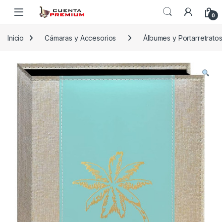
Skip to navigation
Skip to content
0
Inicio
Cámaras y Accesorios
Álbumes y Portarretrato