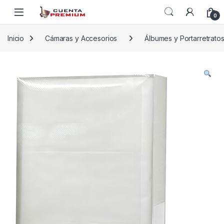
Skip to navigation
Skip to content
0
Inicio
Cámaras y Accesorios
Álbumes y Portarretrato