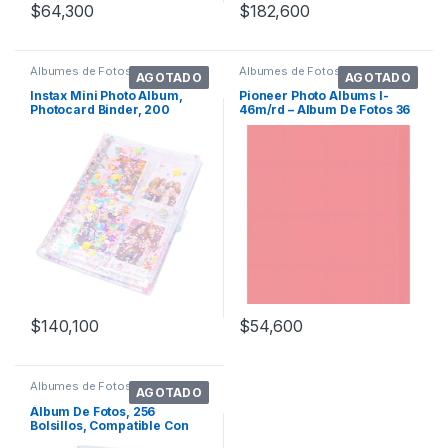
$
64,300
$
182,600
Álbumes de Fotos
Álbumes de Fotos
AGOTADO
AGOTADO
Instax Mini Photo Album,
Pioneer Photo Albums I-
Photocard Binder, 200
46m/rd – Album De Fotos 36
Pockets Photo
Bolsillo
$
140,100
$
54,600
Álbumes de Fotos
AGOTADO
Álbum De Fotos, 256
Bolsillos, Compatible Con
Cámara Instantánea