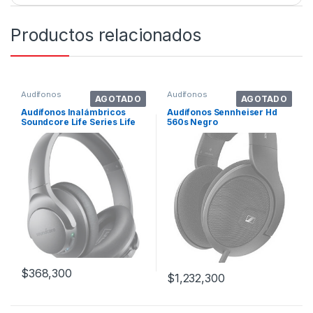
Productos relacionados
Audífonos
Audífonos
AGOTADO
AGOTADO
Audífonos Inalámbricos
Audífonos Sennheiser Hd
Soundcore Life Series Life
560s Negro
Q20 A3025 Black
$
368,300
$
1,232,300