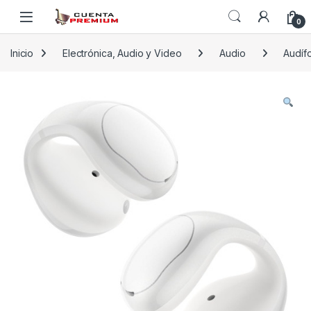
Skip to navigation
Skip to content
0
Inicio
Electrónica, Audio y Video
Audio
Audíf