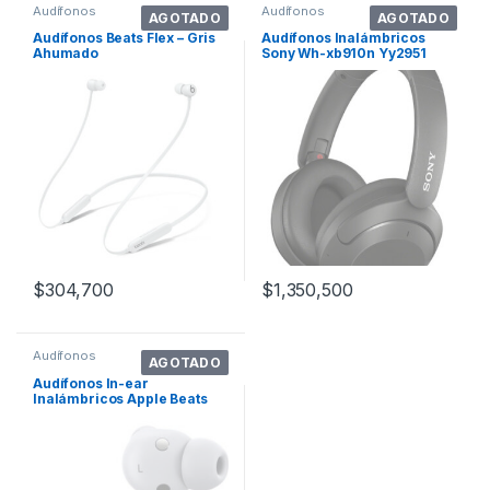
Audífonos
Audífonos
AGOTADO
AGOTADO
Audífonos Beats Flex – Gris
Audífonos Inalámbricos
Ahumado
Sony Wh-xb910n Yy2951
Negro
$
304,700
$
1,350,500
Audífonos
AGOTADO
Audífonos In-ear
Inalámbricos Apple Beats
Studio Buds Blanco