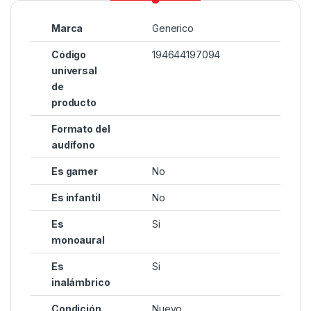
Marca
Generico
Código
194644197094
universal
de
producto
Formato del
audífono
Es gamer
No
Es infantil
No
Es
Si
monoaural
Es
Si
inalámbrico
Condición
Nuevo