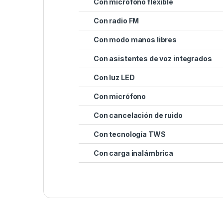
Con micrófono flexible
Con radio FM
Con modo manos libres
Con asistentes de voz integrados
Con luz LED
Con micrófono
Con cancelación de ruido
Con tecnología TWS
Con carga inalámbrica