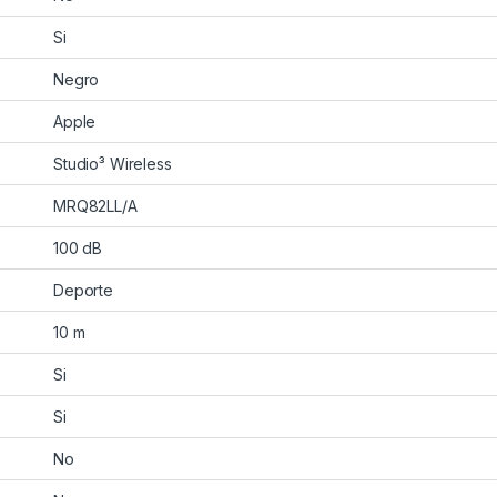
Si
Negro
Apple
Studio³ Wireless
MRQ82LL/A
100 dB
Deporte
10 m
Si
Si
No