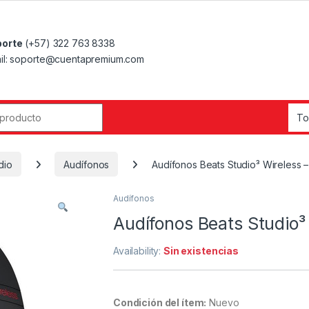
orte
(+57) 322 763 8338
il: soporte@cuentapremium.com
r:
dio
Audífonos
Audífonos Beats Studio³ Wireless –
Audífonos
Audífonos Beats Studio³
Availability:
Sin existencias
Condición del ítem:
Nuevo