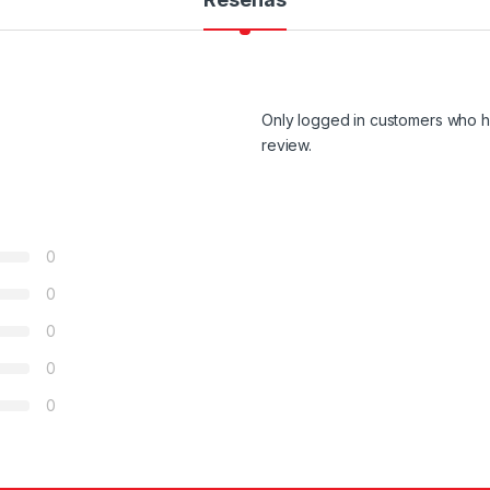
Only logged in customers who h
review.
0
0
0
0
0