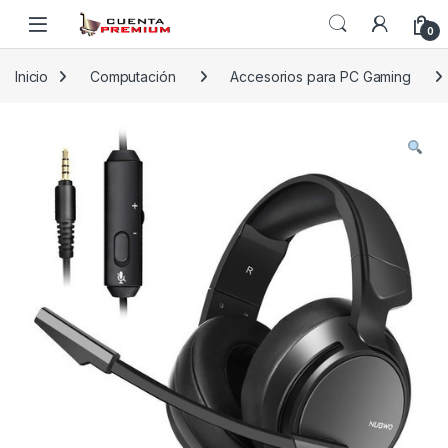
Skip to navigation
Skip to content
0
Inicio
Computación
Accesorios para PC Gaming