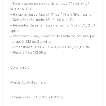
– Nivel máximo de sonido de entrada: 140 dB SPL, 1
kHz a 1% THD
– Rango dinámico (típico): 111 dB, 1 kHz a SPL máximo
– Relación señal ruido: 65 dB, 1 kHz a 1 Pa
– Requisitos de alimentación fantasma: 11-52 V CC, 2 mA
típico
– Interruptor: Plano, conector de salida roll-off : Integral
de tipo XLRM de 3 clavijas
– Dimensiones: 18,90×0,48×0,74 48,0×1,21×1,87 cm
– Peso: 5,4 oz 153,08 g
Color: negro
Marca: Audio-Technica
Dimensiones: 0.50 x 0.13 x 0.07mts.