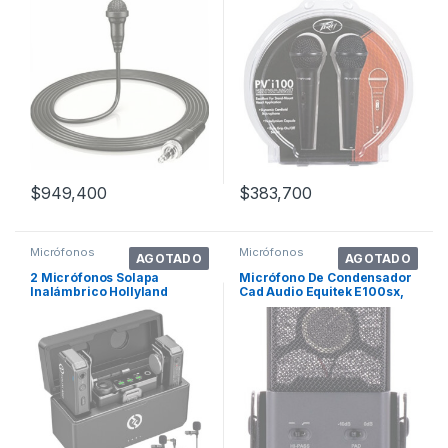
$
949,400
$
383,700
Micrófonos
Micrófonos
AGOTADO
AGOTADO
2 Micrófonos Solapa
Micrófono De Condensador
Inalámbrico Hollyland
Cad Audio Equitek E100sx,
Larkmax Antirruido Color
Color Negro
Negro