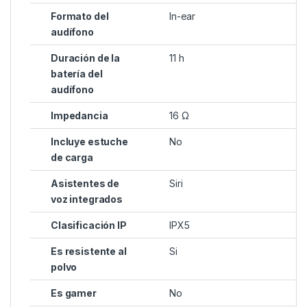
Formato del
In-ear
audífono
Duración de la
11 h
batería del
audífono
Impedancia
16 Ω
Incluye estuche
No
de carga
Asistentes de
Siri
voz integrados
Clasificación IP
IPX5
Es resistente al
Si
polvo
Es gamer
No