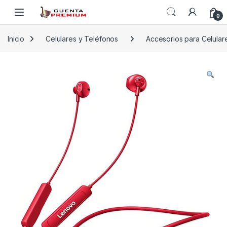
Skip to navigation
Skip to content
0
Inicio
Celulares y Teléfonos
Accesorios para Celular