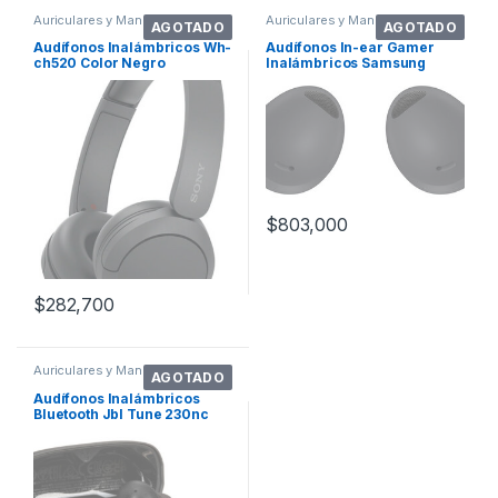
Auriculares y Manos Libres
Auriculares y Manos Libres
AGOTADO
AGOTADO
Audífonos Inalámbricos Wh-
Audífonos In-ear Gamer
ch520 Color Negro
Inalámbricos Samsung
Galaxy Buds2 Pro Sm-r510
Graphite
$
803,000
$
282,700
Auriculares y Manos Libres
AGOTADO
Audífonos Inalámbricos
Bluetooth Jbl Tune 230nc
Cancela Ruid