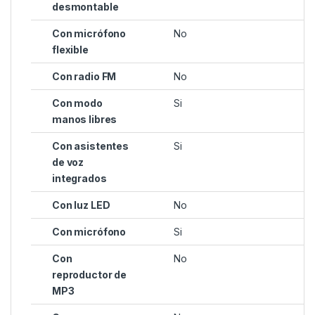
desmontable
Con micrófono
No
flexible
Con radio FM
No
Con modo
Si
manos libres
Con asistentes
Si
de voz
integrados
Con luz LED
No
Con micrófono
Si
Con
No
reproductor de
MP3