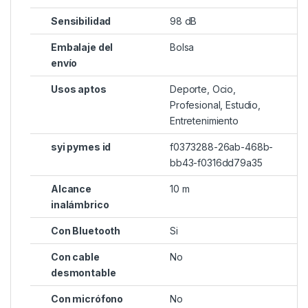
Sensibilidad
98 dB
Embalaje del
Bolsa
envío
Usos aptos
Deporte, Ocio,
Profesional, Estudio,
Entretenimiento
syi pymes id
f0373288-26ab-468b-
bb43-f0316dd79a35
Alcance
10 m
inalámbrico
Con Bluetooth
Si
Con cable
No
desmontable
Con micrófono
No