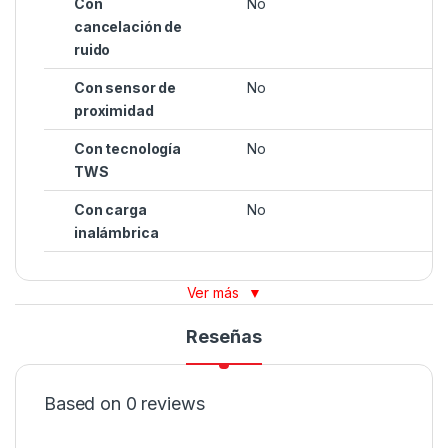
Con
No
cancelación de
ruido
Con sensor de
No
proximidad
Con tecnología
No
TWS
Con carga
No
inalámbrica
Ver más
▼
Reseñas
Based on 0 reviews