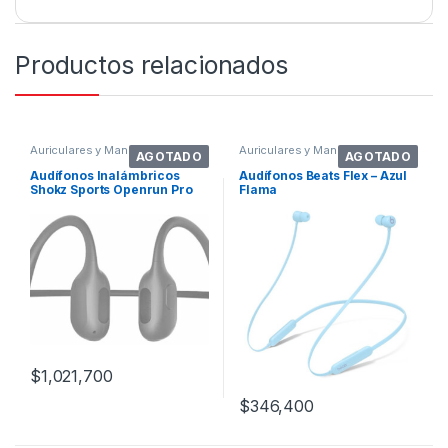
Productos relacionados
Auriculares y Manos Libres
Auriculares y Manos Libres
AGOTADO
AGOTADO
Audífonos Inalámbricos
Audífonos Beats Flex – Azul
Shokz Sports Openrun Pro
Flama
S810 Black
$
1,021,700
$
346,400