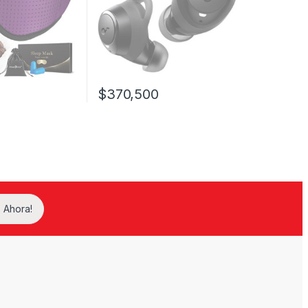
$
370,500
 Ahora!