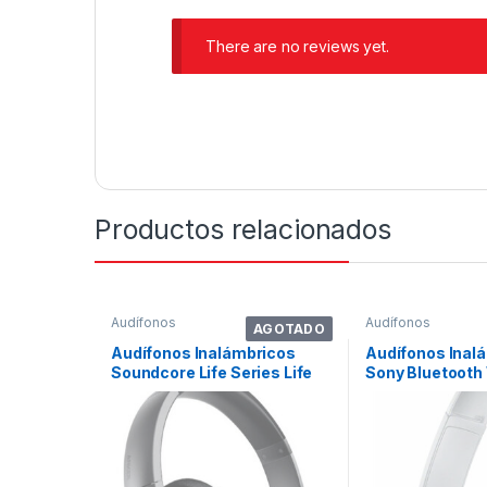
There are no reviews yet.
Productos relacionados
Audífonos
Audífonos
AGOTADO
Audífonos Inalámbricos
Audífonos Inal
Soundcore Life Series Life
Sony Bluetooth
Q20 A3025 Black
Wh-ch510 Blan