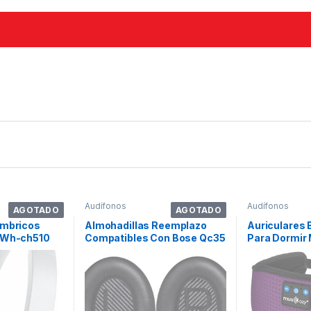
Audífonos
Audífonos
AGOTADO
AGOTADO
ámbricos
Almohadillas Reemplazo
Auriculares 
 Wh-ch510
Compatibles Con Bose Qc35
Para Dormir 
co
Y Qc35 Ii
Diadema 3d