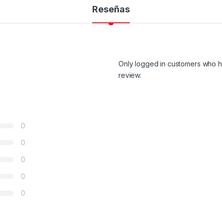
Reseñas
Only logged in customers who h
review.
0
0
0
0
0