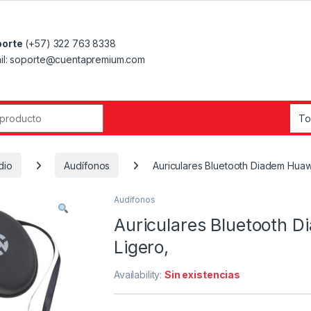
orte
(+57) 322 763 8338
il: soporte@cuentapremium.com
r:
dio
Audífonos
Auriculares Bluetooth Diadem Huaw
Audífonos
Auriculares Bluetooth D
Ligero,
Availability:
Sin existencias