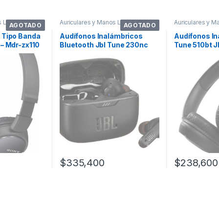
s Libres
Auriculares y Manos Libres
Auriculares y M
AGOTADO
AGOTADO
 Tipo Banda
Audífonos Inalámbricos
Audífonos In
– Mdr-zx110
Bluetooth Jbl Tune 230nc
Tune 510bt J
Cancela Ruid
$
335,400
$
238,600