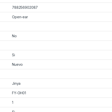
788256902087
Open-ear
No
Si
Nuevo
Jinya
FY-OH01
1
Si