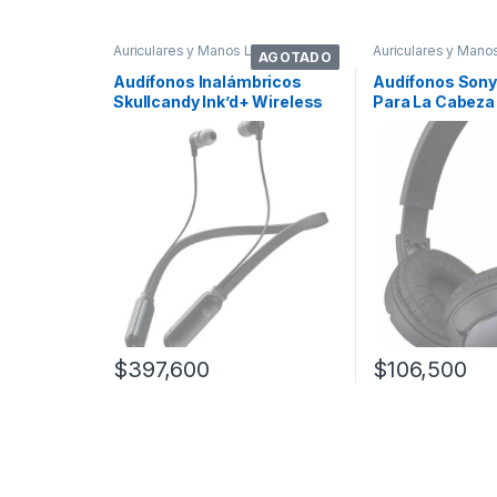
Auriculares y Manos Libres
Auriculares y Mano
AGOTADO
Audífonos Inalámbricos
Audífonos Sony
Skullcandy Ink’d+ Wireless
Para La Cabeza 
Black
Color Negro
$
397,600
$
106,500