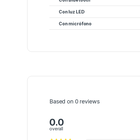
Con luz LED
Con micrófono
Based on 0 reviews
0.0
overall