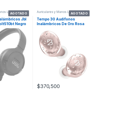
anos Libres
Auriculares y Manos Libres
AGOTADO
AGOTADO
alámbricos Jbl
Tempo 30 Audífonos
blt510bt Negro
Inalámbricos De Oro Rosa
Para Mujeres C
$
370,500