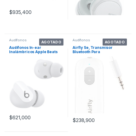
$
935,400
Audífonos
Audífonos
AGOTADO
AGOTADO
Audífonos In-ear
Airfly Se, Transmisor
Inalámbricos Apple Beats
Bluetooth Para
Studio Buds Blanco
AirPods/auriculares
$
621,000
$
238,900