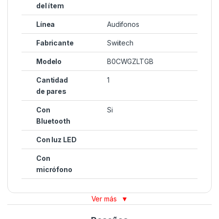
del ítem
Línea
Audifonos
Fabricante
Swiitech
Modelo
B0CWGZLTGB
Cantidad
1
de pares
Con
Si
Bluetooth
Con luz LED
Con
micrófono
Ver más
▼