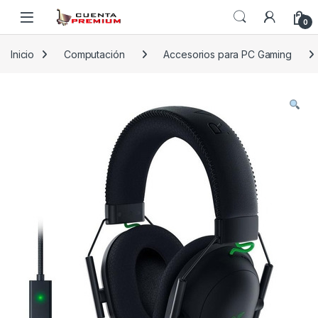
Skip to navigation
Skip to content
0
Inicio
Computación
Accesorios para PC Gaming