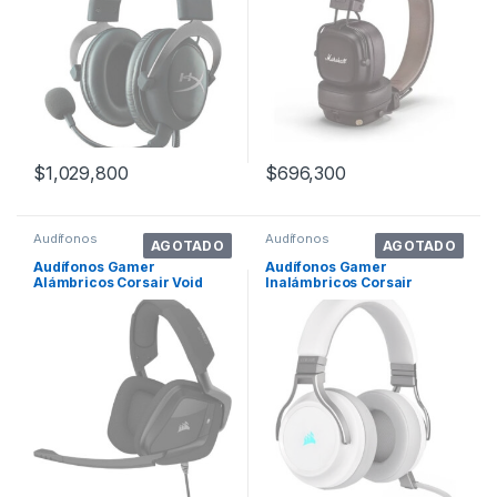
$
1,029,800
$
696,300
Audífonos
Audífonos
AGOTADO
AGOTADO
Audífonos Gamer
Audífonos Gamer
Alámbricos Corsair Void
Inalámbricos Corsair
Elite Carbón Luz Rgb
Virtuoso Rgb Wireless White