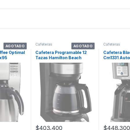
Cafeteras
Cafeteras
AGOTADO
AGOTADO
ffee Optimal
Cafetera Programable 12
Cafetera Bl
x95
Tazas Hamilton Beach
Cm1331 Auto
iltro
46290 Color Negro
Stainless De 
$
403,400
$
448,300