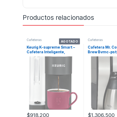
Productos relacionados
Cafeteras
Cafeteras
AGOTADO
Keurig K-supreme Smart –
Cafetera Mr. Co
Cafetera Inteligente,
Brew Bvmc-pst
Tecnología . Color Negro
Automática De F
$
918,200
$
1,306,500