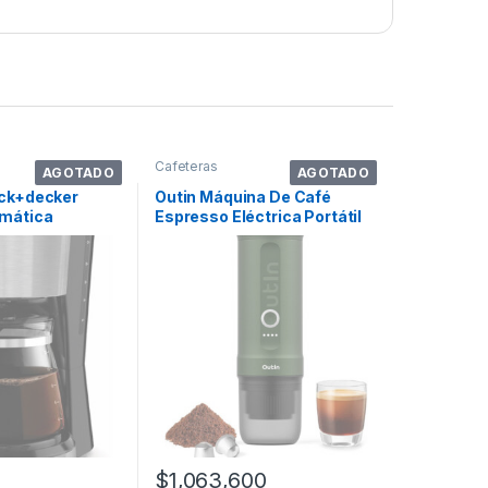
Cafeteras
AGOTADO
AGOTADO
ack+decker
Outin Máquina De Café
mática
Espresso Eléctrica Portátil
Filtro 120v
Nano . Color Verde Bosque
$
1,063,600