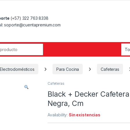
orte
(+57) 322 763 8338
il: soporte@cuentapremium.com
r:
Electrodomésticos
Para Cocina
Cafeteras
Cafeteras
Black + Decker Cafetera
Negra, Cm
Availability:
Sin existencias