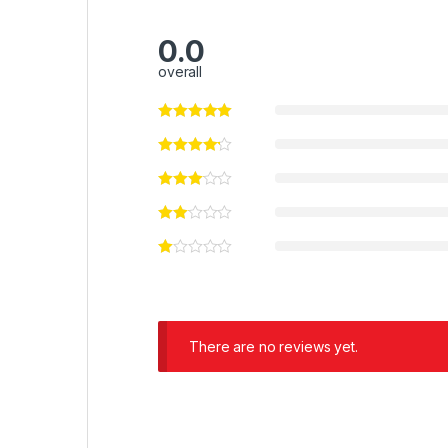
0.0
overall
There are no reviews yet.