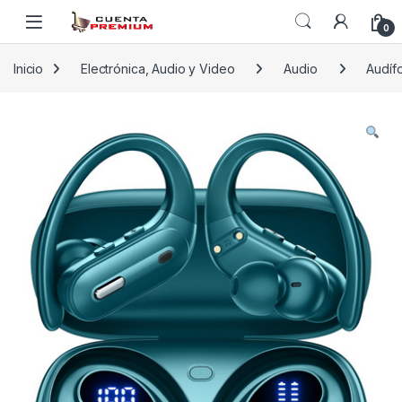
Skip to navigation
Skip to content
0
Inicio
Electrónica, Audio y Video
Audio
Audíf