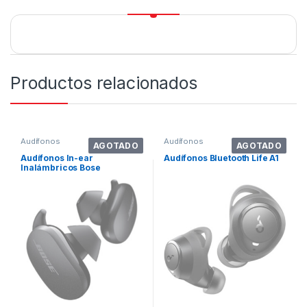
Productos relacionados
Audífonos
Audífonos
AGOTADO
AGOTADO
Audífonos In-ear
Audífonos Bluetooth Life A1
Inalámbricos Bose
Quietcomfort Earbuds Triple
Black