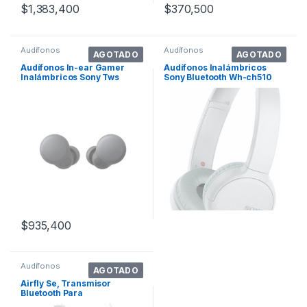
$
1,383,400
$
370,500
Audífonos
Audífonos
AGOTADO
AGOTADO
Audífonos In-ear Gamer
Audífonos Inalámbricos
Inalámbricos Sony Tws
Sony Bluetooth Wh-ch510
Linkbuds S Yy2950 Negro
Wh-ch510 Blanco
Con Luz Led
$
935,400
Audífonos
AGOTADO
Airfly Se, Transmisor
Bluetooth Para
AirPods/auriculares