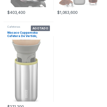
$
403,400
$
1,063,600
Cafeteras
AGOTADO
Wacaco Cuppamoka
Cafetera De Vertido,
Cafetera De Goteo Por.
Color Acero Inoxidable
$
271,200