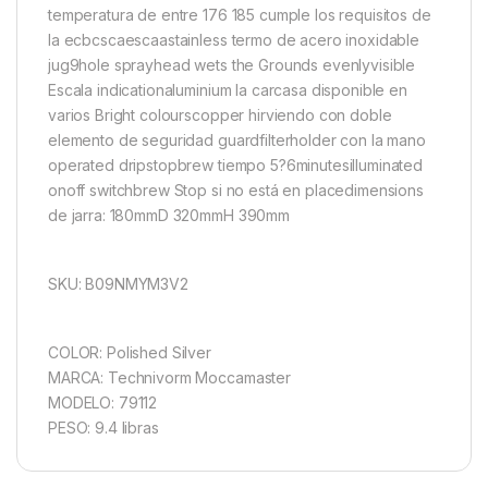
temperatura de entre 176 185 cumple los requisitos de
la ecbcscaescaastainless termo de acero inoxidable
jug9hole sprayhead wets the Grounds evenlyvisible
Escala indicationaluminium la carcasa disponible en
varios Bright colourscopper hirviendo con doble
elemento de seguridad guardfilterholder con la mano
operated dripstopbrew tiempo 5?6minutesilluminated
onoff switchbrew Stop si no está en placedimensions
de jarra: 180mmD 320mmH 390mm
SKU: B09NMYM3V2
COLOR: Polished Silver
MARCA: Technivorm Moccamaster
MODELO: 79112
PESO: 9.4 libras