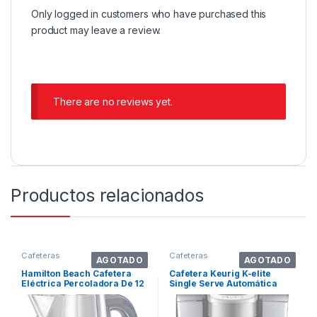
Only logged in customers who have purchased this
product may leave a review.
There are no reviews yet.
Productos relacionados
Cafeteras
Cafeteras
AGOTADO
AGOTADO
Hamilton Beach Cafetera
Cafetera Keurig K-elite
Eléctrica Percoladora De 12
Single Serve Automática
Tazas,. Color Stainless Steel
Brushed Silver Para
Cápsulas Monodosis 110v