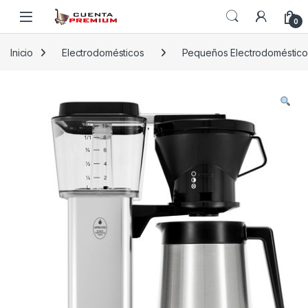
Skip to navigation
Skip to content
0
Inicio
Electrodomésticos
Pequeños Electrodoméstico