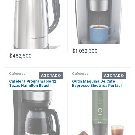
$
1,062,300
$
482,600
Cafeteras
Cafeteras
AGOTADO
AGOTADO
Cafetera Programable 12
Outin Máquina De Café
Tazas Hamilton Beach
Espresso Eléctrica Portátil
46290 Color Negro
Nano . Color Verde Bosque