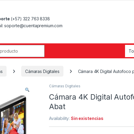
orte
(+57) 322 763 8338
il: soporte@cuentapremium.com
r:
as
Cámaras Digitales
Cámara 4K Digital Autofoco p
Cámaras Digitales
Cámara 4K Digital Autofo
Abat
Availability:
Sin existencias