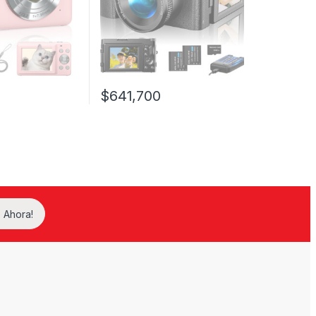
$
641,700
e producto
 Ahora!