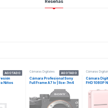
Reseñas
Cámaras Digitales
Cámaras Digita
AGOTADO
AGOTADO
resión
Cámara Profesional Sony
Cámara Digi
ra Niños
Full Frame A7 Iv | Ilce-7m4
FHD 1080P N
32g
Color Negro
32GB, Zo