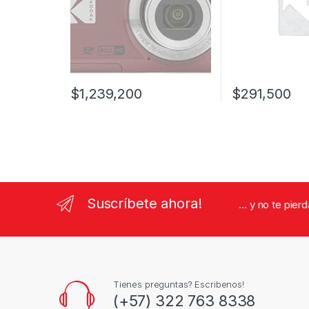
$
1,239,200
$
291,500
Este producto tie
Suscríbete ahora!
... y no te pie
Tienes preguntas? Escribenos!
(+57) 322 763 8338