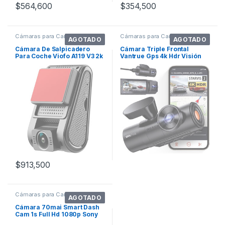
$
564,600
$
354,500
Cámaras para Carros
Cámaras para Carros
AGOTADO
AGOTADO
Cámara De Salpicadero
Cámara Triple Frontal
Para Coche Viofo A119 V3 2k
Vantrue Gps 4k Hdr Visión
Dash Cam
Nocturna
$
913,500
Cámaras para Carros
AGOTADO
Cámara 70mai Smart Dash
Cam 1s Full Hd 1080p Sony
Imx307 Wdr