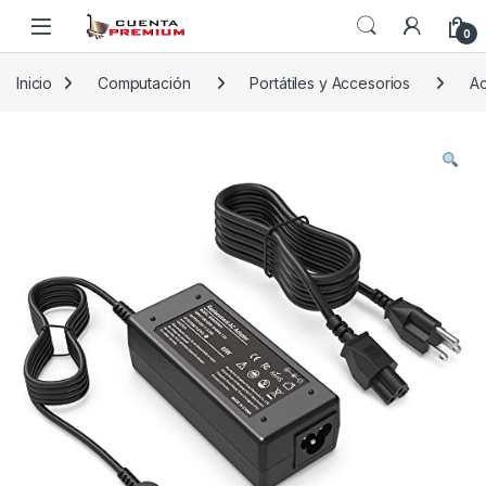
Skip to navigation
Skip to content
0
Inicio
Computación
Portátiles y Accesorios
Ac