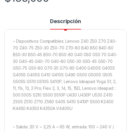
Descripción
– Dispositivos Compatibles: Lenovo Z40 Z50 Z70 Z40-
70 Z40-75 Z50-30 Z50-70 Z70-80 B40 B50 B40-80
B50-30 B50-45 B50-70 B50-80 G40 G50 G50 70 G40-
30 G40-45 G40-70 G40-80 G50-30 G50-45 G50-70
G50-75 G50-80 G70-35 G70-80 G400 G400S G405S
G405S G405S G410 G410S G490 G500 G500S G505
G505S G510 G510S S410P, Lenovo Ideapad Yoga S1, 2,
11, 11s, 13, 2 Pro; Flex 2, 3, 14, 15, 15D, Lenovo Ideapad :
500 500S S210 S500 S510P U430 U430P U530 Z410
Z505 Z510 Z710 Z580 S405 S410 S410P S500 K2450
K4450 K4350 K4350A V4400U
– Salida: 20 V ~ 3,25 A ~ 65 W, entrada: 100 ~ 240 V /