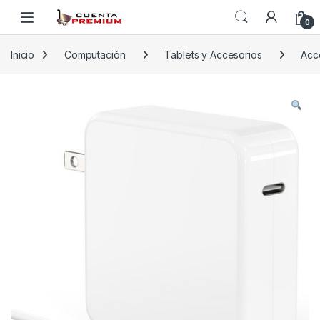
Skip to navigation
Skip to content
0
Inicio
Computación
Tablets y Accesorios
Acc