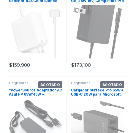
Sehonor A45 Color Blanco
Go, 24W 15V, Compatible Pro
6/5/4/3
$
159,900
$
173,100
Cargadores
Cargadores
AGOTADO
AGOTADO
“PowerSource Adaptador AC
Cargador Surface Pro 65W +
Azul HP 65W/45W –
USB-C 20W para Microsoft,
Elitebook, X360
LED, 1