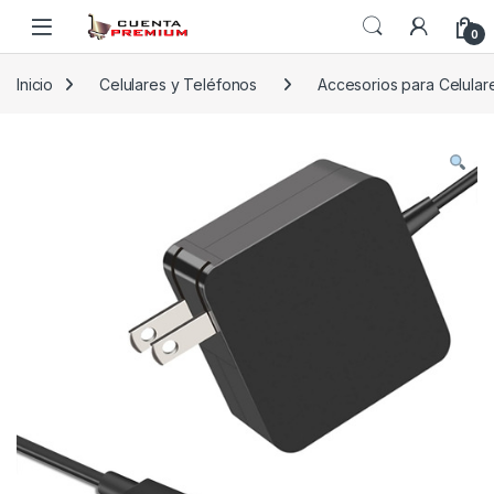
Skip to navigation
Skip to content
0
Inicio
Celulares y Teléfonos
Accesorios para Celular