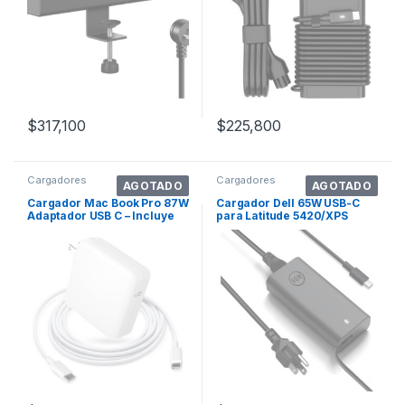
$
317,100
$
225,800
Cargadores
Cargadores
AGOTADO
AGOTADO
Cargador Mac Book Pro 87W
Cargador Dell 65W USB-C
Adaptador USB C – Incluye
para Latitude 5420/XPS
Cable 6
13/Inspiron