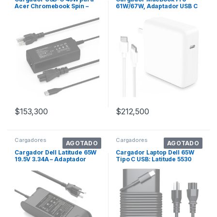
Acer Chromebook Spin –
61W/67W, Adaptador USB C
Cable Tipo C
para MacBook
$
153,300
$
212,500
Cargadores
Cargadores
AGOTADO
AGOTADO
Cargador Dell Latitude 65W
Cargador Laptop Dell 65W
19.5V 3.34A – Adaptador
Tipo C USB: Latitude 5530
LA65NM13
5420, In