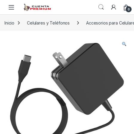
Skip to navigation
Skip to content
0
Inicio
Celulares y Teléfonos
Accesorios para Celular