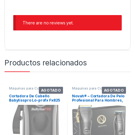
There are no reviews yet.
Productos relacionados
Máquinas para Cortar Cabello
Máquinas para Cortar Cabello
AGOTADO
AGOTADO
Cortadora De Cabello
Novah® – Cortadora De Pelo
Babylisspro Lo-profx Fx825
Profesional Para Hombres,
Corta. Color Serie Barber –
Oro