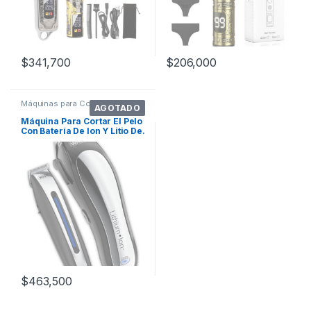
$
341,700
$
206,000
Máquinas para Cortar Cabello
AGOTADO
Máquina Para Cortar El Pelo
Con Batería De Ion Y Litio De.
Color Negro/plata
$
463,500