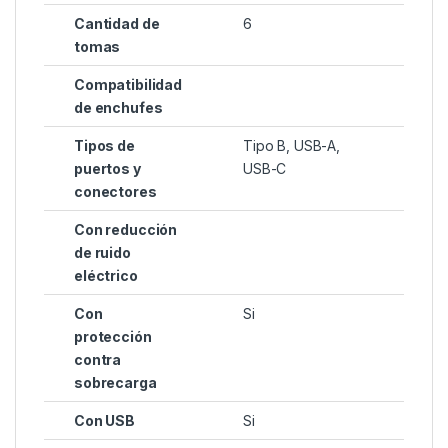
Cantidad de
6
tomas
Compatibilidad
de enchufes
Tipos de
Tipo B, USB-A,
puertos y
USB-C
conectores
Con reducción
de ruido
eléctrico
Con
Si
protección
contra
sobrecarga
Con USB
Si