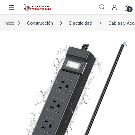
Skip to navigation
Skip to content
0
Inicio
Construcción
Electricidad
Cables y Acc