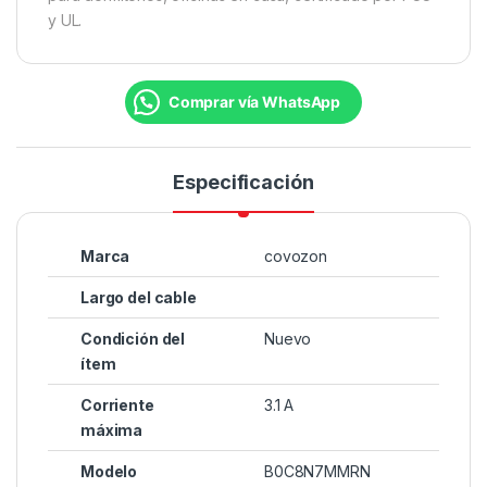
y UL.
Comprar vía WhatsApp
Especificación
Marca
covozon
Largo del cable
Condición del
Nuevo
ítem
Corriente
3.1 A
máxima
Modelo
B0C8N7MMRN