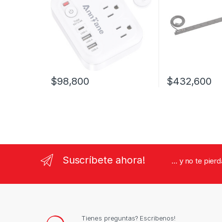
$
98,800
$
432,600
Suscríbete ahora!
... y no te pie
Tienes preguntas? Escribenos!