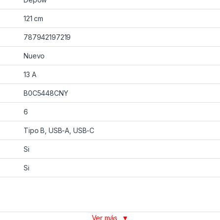
121 cm
787942197219
Nuevo
13 A
B0C5448CNY
6
Tipo B, USB-A, USB-C
Si
Si
Ver más
▼