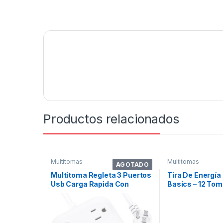
Productos relacionados
Multitomas
Multitomas
AGOTADO
Multitoma Regleta 3 Puertos
Tira De Energí
Usb Carga Rapida Con
Basics – 12 To
Proteccion
Joules (15a)