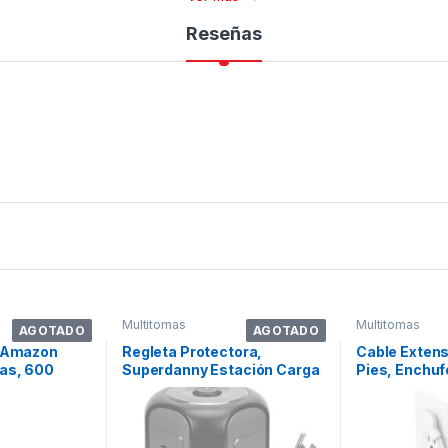
Reseñas
Multitomas
Multitomas
AGOTADO
AGOTADO
a Amazon
Regleta Protectora,
Cable Extens
mas, 600
Superdanny Estación Carga
Pies, Enchuf
Escritorio,
Protector