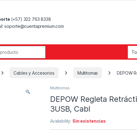
orte
(+57) 322 763 8338
il: soporte@cuentapremium.com
r:
Cables y Accesorios
Multitomas
DEPOW Reg
Multitomas
DEPOW Regleta Retrácti
3USB, Cabl
Availability:
Sin existencias