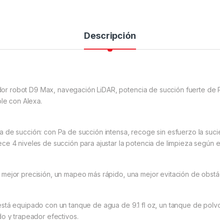
Descripción
r robot D9 Max, navegación LiDAR, potencia de succión fuerte de P
ble con Alexa.
 de succión: con Pa de succión intensa, recoge sin esfuerzo la sucie
ce 4 niveles de succión para ajustar la potencia de limpieza según 
ejor precisión, un mapeo más rápido, una mejor evitación de obstácul
tá equipado con un tanque de agua de 9.1 fl oz, un tanque de polvo d
do y trapeador efectivos.