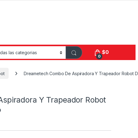
$
0
0
bot
Dreametech Combo De Aspiradora Y Trapeador Robot D9
spiradora Y Trapeador Robot
o