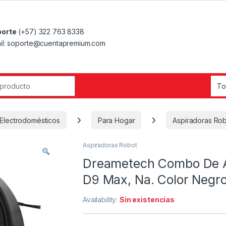
orte
(+57) 322 763 8338
il: soporte@cuentapremium.com
r:
Electrodomésticos
Para Hogar
Aspiradoras Ro
Aspiradoras Robot
Dreametech Combo De A
D9 Max, Na. Color Negr
Availability:
Sin existencias