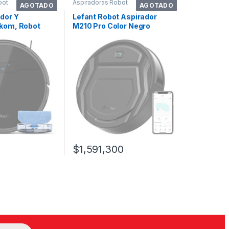
bot
Aspiradoras Robot
AGOTADO
AGOTADO
dor Y
Lefant Robot Aspirador
ikom, Robot
M210 Pro Color Negro
8000, Su
$
1,591,300