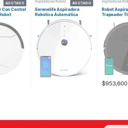
Aspiradoras Robot
Aspiradoras Ro
AGOTADO
AGOTADO
r Con Control
Serenelife Aspiradora
Robot Aspira
Robot
Robótica Automática
Trapeador T
Inteligente Con Ap
Aspirador G
$
953,600