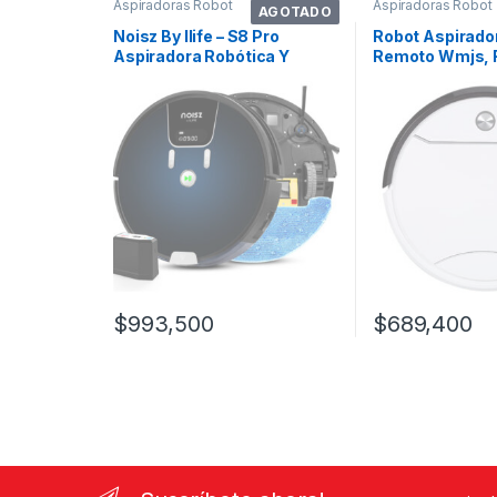
Aspiradoras Robot
Aspiradoras Robot
AGOTADO
Noisz By Ilife – S8 Pro
Robot Aspirado
Aspiradora Robótica Y
Remoto Wmjs, 
Trapeador 2 . Color Azul
Limpiador Int
Degradado
$
993,500
$
689,400