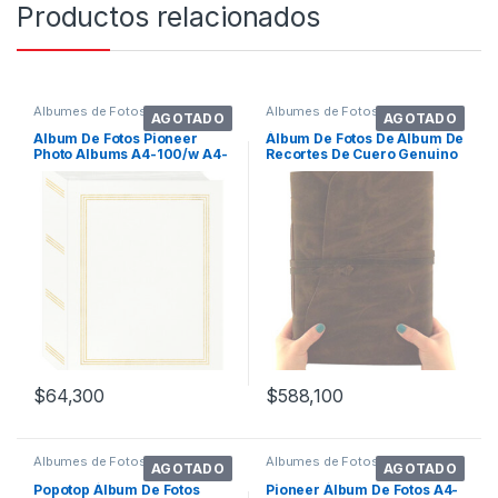
Productos relacionados
Álbumes de Fotos
Álbumes de Fotos
AGOTADO
AGOTADO
Album De Fotos Pioneer
Álbum De Fotos De Álbum De
Photo Albums A4-100/w A4-
Recortes De Cuero Genuino
100/w Color Blanco Con
Grande
Diseño Oro
$
64,300
$
588,100
Álbumes de Fotos
Álbumes de Fotos
AGOTADO
AGOTADO
Popotop Álbum De Fotos
Pioneer Álbum De Fotos A4-