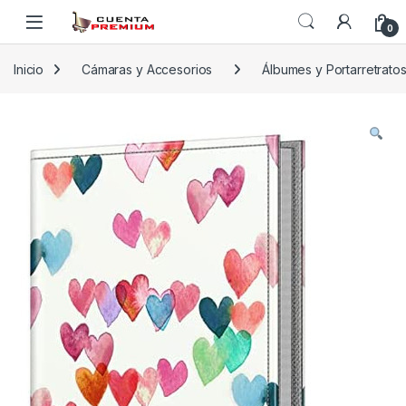
Skip to navigation
Skip to content
0
Inicio
Cámaras y Accesorios
Álbumes y Portarretrato