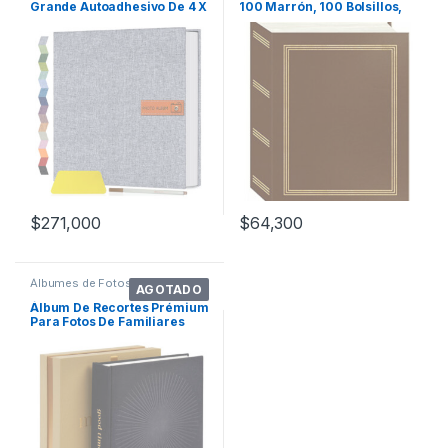
Grande Autoadhesivo De 4 X
100 Marrón, 100 Bolsillos,
6 Pulgad. Color Gris
10 X
$
271,000
$
64,300
Álbumes de Fotos
AGOTADO
Álbum De Recortes Prémium
Para Fotos De Familiares
Amigos