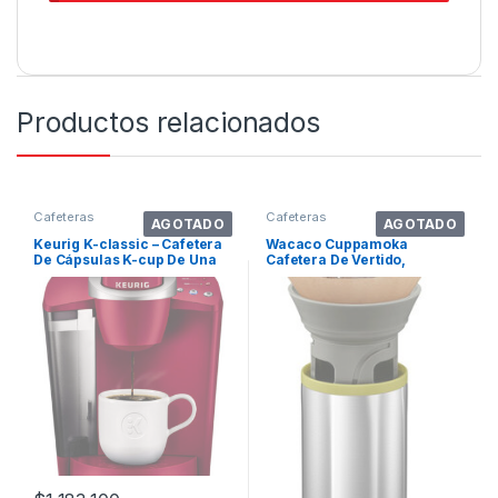
Productos relacionados
Cafeteras
Cafeteras
AGOTADO
AGOTADO
Keurig K-classic – Cafetera
Wacaco Cuppamoka
De Cápsulas K-cup De Una
Cafetera De Vertido,
Sola . Color Ruibarbo
Cafetera De Goteo Por.
Color Acero Inoxidable