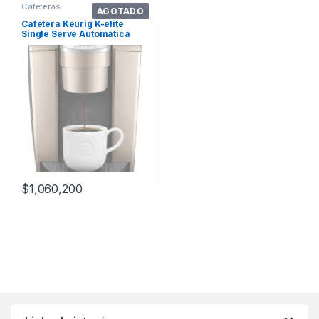
Cafeteras
AGOTADO
Cafetera Keurig K-elite
Single Serve Automática
Brushed Gold Para Cápsulas
Monodosis 110v
$
1,060,200