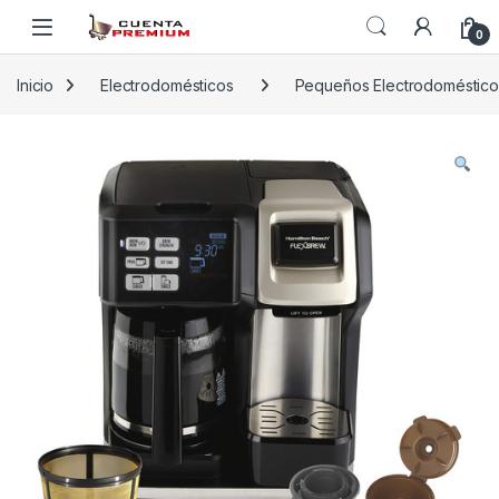
Skip to navigation
Skip to content
0
Inicio
Electrodomésticos
Pequeños Electrodoméstico