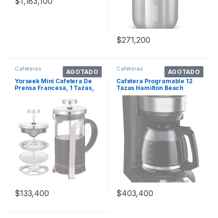
$
1,183,100
$
271,200
Cafeteras
Cafeteras
AGOTADO
AGOTADO
Yorseek Mini Cafetera De
Cafetera Programable 12
Prensa Francesa, 1 Tazas,
Tazas Hamilton Beach
Prensa D. Color Plateado
46290 Color Negro
$
133,400
$
403,400