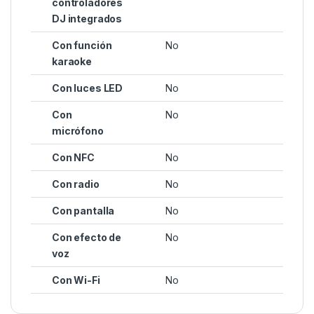
controladores
DJ integrados
Con función
No
karaoke
Con luces LED
No
Con
No
micrófono
Con NFC
No
Con radio
No
Con pantalla
No
Con efecto de
No
voz
Con Wi-Fi
No