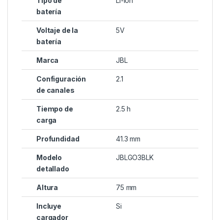
Tipo de
Li-ion
batería
Voltaje de la
5V
batería
Marca
JBL
Configuración
2.1
de canales
Tiempo de
2.5 h
carga
Profundidad
41.3 mm
Modelo
JBLGO3BLK
detallado
Altura
75 mm
Incluye
Si
cargador