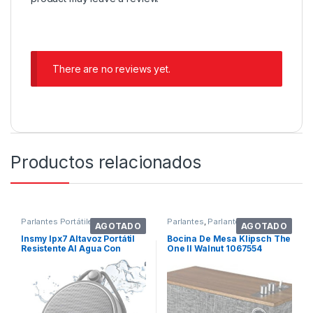
There are no reviews yet.
Productos relacionados
Parlantes Portátiles
Parlantes
,
Parlantes Portátiles
AGOTADO
AGOTADO
Insmy Ipx7 Altavoz Portátil
Bocina De Mesa Klipsch The
Resistente Al Agua Con
One Il Walnut 1067554
Bluetooth