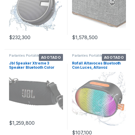
$
232,300
$
1,578,500
Parlantes Portátiles
Parlantes Portátiles
AGOTADO
AGOTADO
Jbl Speaker Xtreme 3
Rofall Altavoces Bluetooth
Speaker Bluetooth Color
Con Luces, Altavoz
Black
Inalámbrico . Color Negro
$
1,259,800
$
107,100