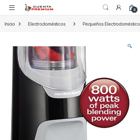
Skip to navigation
Skip to content
0
Inicio
Electrodomésticos
Pequeños Electrodoméstico