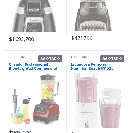
$
471,700
$
1,393,700
Licuadoras
Licuadoras
AGOTADO
AGOTADO
Cranddi Professional
Licuadora Personal
Blender, Watt Commercial
Hamilton Beach 51102v,
Blenders For . Color Ruby
Batidora Inalámbrica Con
Red
Vaso De Repuesto
$
963,400