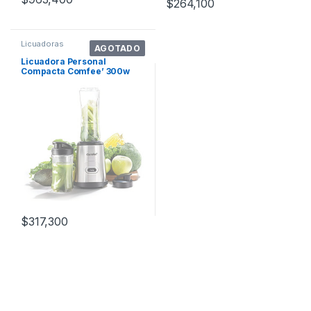
$
264,100
Licuadoras
AGOTADO
Licuadora Personal
Compacta Comfee’ 300w
Cuchillas De 4
$
317,300