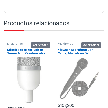
Productos relacionados
Micrófonos
Micrófonos
AGOTADO
AGOTADO
Micrófono Razer Seiren
Yiowner Micrófono Con
Seiren Mini Condensador
Cable, Micrófono De
Supercardioide Color
Karaoke, Micrófono
Blanco Mercurio
$
107,200