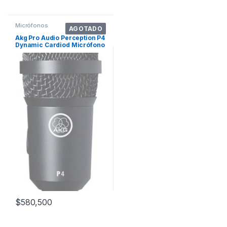
Micrófonos
AGOTADO
Akg Pro Audio Perception P4
Dynamic Cardiod Micrófono
Dise. Color Negro
$
580,500