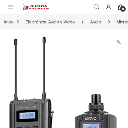
Skip to navigation
Skip to content
0
Inicio
Electrónica, Audio y Video
Audio
Micró