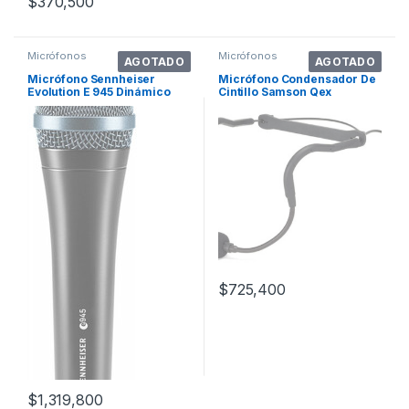
$
370,500
Micrófonos
Micrófonos
AGOTADO
AGOTADO
Micrófono Sennheiser
Micrófono Condensador De
Evolution E 945 Dinámico
Cintillo Samson Qex
Supercardioide Color Negro
$
725,400
$
1,319,800